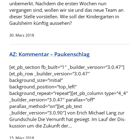
unbemerkt. Nachdem die ersten Wochen nun
vergangen sind, wollen wir sie und das neue Team an
dieser Stelle vorstellen. Wie soll der Kindergarten in
Gaulsheim künftig aussehen?
30. März 2018
AZ: Kommentar – Paukenschlag
[et_pb_section fb_built=“1″ _builder_version=“3.0.47″]
[et_pb_row _builder_version=“3.0.47″
background_size=“initial“
background_position=“top_left“
background_repeat=“repeat“][et_pb_column type=“4_4″
_builder_version=“3.0.47″ parallax=“off“
parallax_method=“on“][et_pb_text
_builder_version=“3.0.90″] von Er­ich Mi­cha­el Lang zur
Grund­schu­le Die Ver­nunft hat ge­siegt. Im Lauf der Dis­
kuss­ion um die Zu­kunft der…
15. März 2018