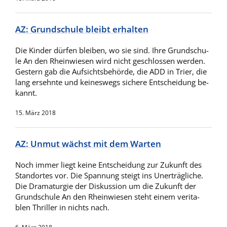
AZ: Grundschule bleibt erhalten
Die Kin­der dür­fen blei­ben, wo sie sind. Ih­re Grund­schu­
le An den Rhein­wie­sen wird nicht ge­schlos­sen wer­den.
Ge­stern gab die Auf­sichts­be­hör­de, die ADD in Trier, die
lang er­sehn­te und kei­nes­wegs si­che­re Ent­schei­dung be­
kannt.
15. März 2018
AZ: Unmut wächst mit dem Warten
Noch im­mer liegt kei­ne Ent­schei­dung zur Zu­kunft des
Stand­or­tes vor. Die Span­nung steigt ins Un­er­träg­li­che.
Die Dra­ma­tur­gie der Dis­kuss­ion um die Zu­kunft der
Grund­schu­le An den Rhein­wie­sen steht ei­nem ver­ita­
blen Thril­ler in nichts nach.