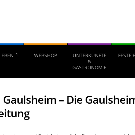
LEBEN
WEBSHOP
UNTERKÜNFTE
FESTE 
&
GASTRONOMIE
 Gaulsheim – Die Gaulshei
eitung