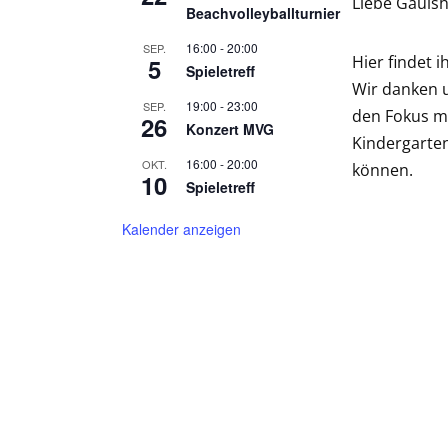
Liebe Gaulsh
Beachvolleyballturnier
16:00
-
20:00
SEP.
Hier findet 
5
Spieletreff
Wir danken u
19:00
-
23:00
SEP.
den Fokus mi
26
Konzert MVG
Kindergarten
16:00
-
20:00
OKT.
können.
10
Spieletreff
Kalender anzeigen