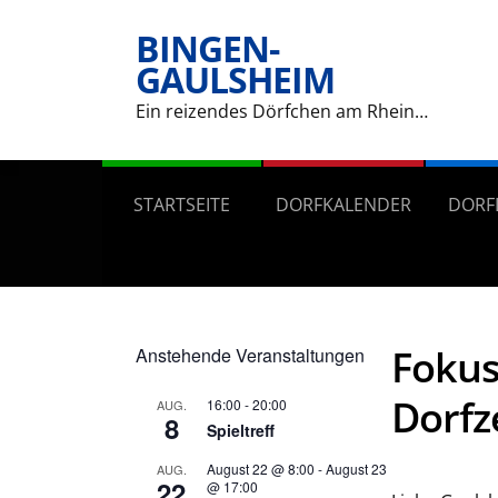
BINGEN-
GAULSHEIM
Ein reizendes Dörfchen am Rhein…
STARTSEITE
DORFKALENDER
DORF
Fokus
Anstehende Veranstaltungen
Dorfz
16:00
-
20:00
AUG.
8
Spieltreff
August 22 @ 8:00
-
August 23
AUG.
22
@ 17:00