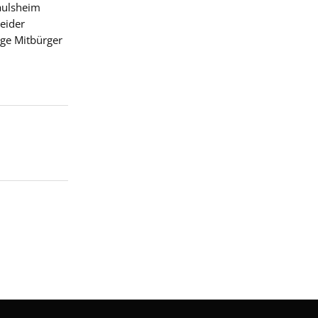
aulsheim
eider
ige Mitbürger