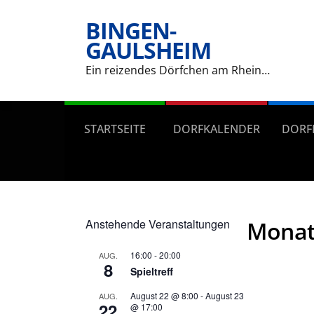
BINGEN-
GAULSHEIM
Ein reizendes Dörfchen am Rhein…
STARTSEITE
DORFKALENDER
DORF
Anstehende Veranstaltungen
Monat
16:00
-
20:00
AUG.
8
Spieltreff
August 22 @ 8:00
-
August 23
AUG.
22
@ 17:00