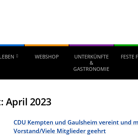
LEBEN
WEBSHOP
UNTERKÜNFTE
FESTE 
&
GASTRONOMIE
:
April 2023
CDU Kempten und Gaulsheim vereint und 
Vorstand/Viele Mitglieder geehrt