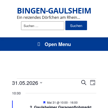
BINGEN-GAULSHEIM
Ein reizendes Dörfchen am Rhein…
Suchen
nach:
Open Menu
Veranstaltungen
Veranst
Veran
31.05.2026
Suche
Tag
Ansic
Datum
Suche
für
10:00
Navig
wählen.
und
31.
Hervorgehoben
Mai 31 @ 10:00
-
16:00
2. Gaulsheimer Garagenflohmarkt