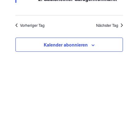
Ansichte
Mai
Navigat
2026
Vorheriger Tag
Nächster Tag
Kalender abonnieren