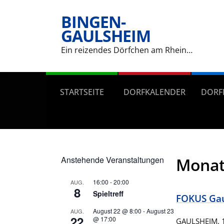
BINGEN-
GAULSHEIM
Ein reizendes Dörfchen am Rhein…
STARTSEITE
DORFKALENDER
DORF
Anstehende Veranstaltungen
Monat
16:00
-
20:00
AUG.
8
Spieltreff
FOKUS Gaul
August 22 @ 8:00
-
August 23
AUG.
22
@ 17:00
GAULSHEIM, 12