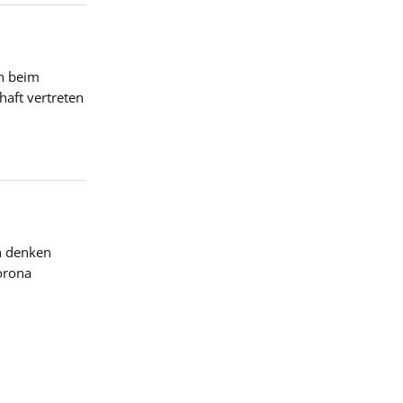
n beim
haft vertreten
n denken
orona